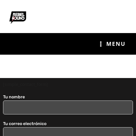
Ir
al
contenido
MENU
[simple_contact_form]
Tu nombre
Tu correo electrónico