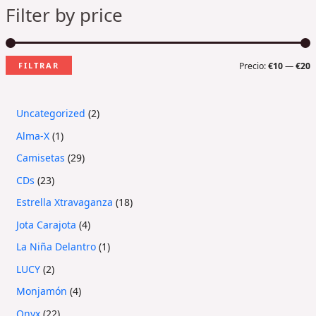
Filter by price
FILTRAR
Precio:
€10
—
€20
Uncategorized
2
Alma-X
1
Camisetas
29
CDs
23
Estrella Xtravaganza
18
Jota Carajota
4
La Niña Delantro
1
LUCY
2
Monjamón
4
Onyx
22