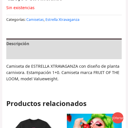
Sin existencias
Categorías:
Camisetas
,
Estrella Xtravaganza
Descripción
Información adicional
Camiseta de ESTRELLA XTRAVAGANZA con diseño de planta
carnivora. Estampación 1+0. Camiseta marca FRUIT OF THE
LOOM, model Valueweight.
Productos relacionados
El
El
¡Oferta!
precio
precio
original
actual