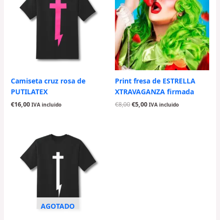
era:
es:
€8,00.
€5,00.
Camiseta cruz rosa de
Print fresa de ESTRELLA
PUTILATEX
XTRAVAGANZA firmada
€
16,00
€
8,00
€
5,00
IVA incluido
IVA incluido
AGOTADO