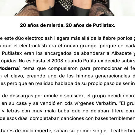
20 años de mierda. 20 años de Putilatex.
este dúo electroclash llegara más allá de la fiebre por lo
 que el electroclash era el nuevo grunge, porque en cad
 Putilatex eran los encargados de abanderar a Albacete
túpidas. No es hasta el 2003 cuando Putilatex decide subir
Moderna
‘, tema que compusieron para promocionar el fe
n el clavo, creando uno de los himnos generacionales d
es pero que en realidad hablaba de su propio paso de ser in
es de descargas por emule o soulseek, el grupo decidió con
ó en su casa y se vendió en cds vírgenes Verbatim. “El gr
y letras con muy mala baba que no dejaban títere con ca
de esos días, completaban canciones con bases terriblemen
 bares de mala muerte, sacan su primer single, ‘Leatherbit