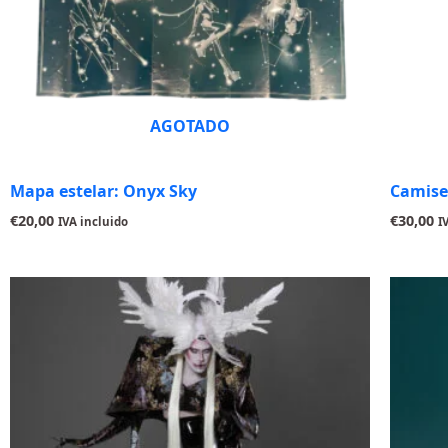
AGOTADO
Mapa estelar: Onyx Sky
Camise
€
20,00
€
30,00
IVA incluido
I