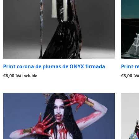
Print corona de plumas de ONYX firmada
Print r
€
8,00
€
8,00
IVA incluido
IVA