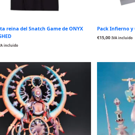
ta reina del Snatch Game de ONYX
Pack Infierno y
SHED
€
15,00
IVA incluido
VA incluido