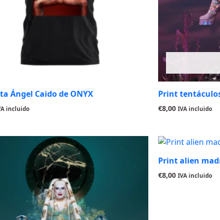
ta Ángel Caido de ONYX
Print tentácul
€
8,00
VA incluido
IVA incluido
Print alien ma
€
8,00
IVA incluido