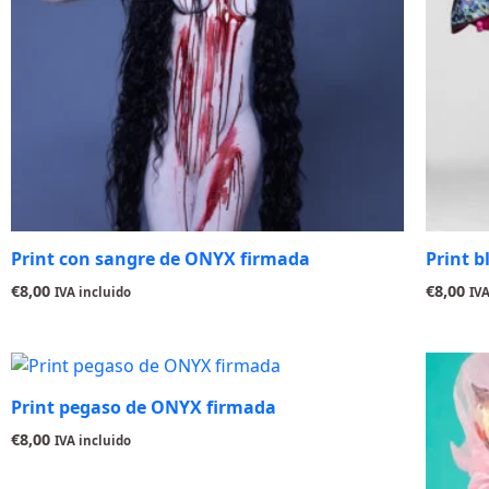
Print con sangre de ONYX firmada
Print 
€
8,00
€
8,00
IVA incluido
IVA
Print pegaso de ONYX firmada
€
8,00
IVA incluido