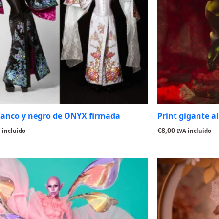
blanco y negro de ONYX firmada
Print gigante 
€
8,00
 incluido
IVA incluido