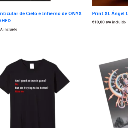
enticular de Cielo e Infierno de ONYX
Print XL Ángel
SHED
€
10,00
IVA incluido
VA incluido