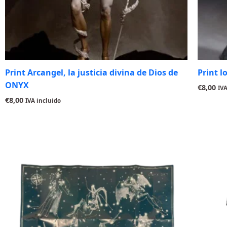
Print Arcangel, la justicia divina de Dios de
Print l
ONYX
€
8,00
IVA
€
8,00
IVA incluido