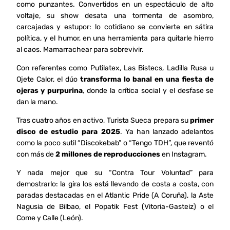
como punzantes. Convertidos en un espectáculo de alto
voltaje, su show desata una tormenta de asombro,
carcajadas y estupor: lo cotidiano se convierte en sátira
política, y el humor, en una herramienta para quitarle hierro
al caos. Mamarrachear para sobrevivir.
Con referentes como Putilatex, Las Bistecs, Ladilla Rusa u
Ojete Calor, el dúo
transforma lo banal en una fiesta de
ojeras y purpurina
, donde la crítica social y el desfase se
dan la mano.
Tras cuatro años en activo, Turista Sueca prepara su
primer
disco de estudio para 2025
. Ya han lanzado adelantos
como la poco sutil “Discokebab” o “Tengo TDH”, que reventó
con más de
2 millones de reproducciones
en Instagram.
Y nada mejor que su “Contra Tour Voluntad” para
demostrarlo: la gira los está llevando de costa a costa, con
paradas destacadas en el Atlantic Pride (A Coruña), la Aste
Nagusia de Bilbao, el Popatik Fest (Vitoria-Gasteiz) o el
Come y Calle (León).