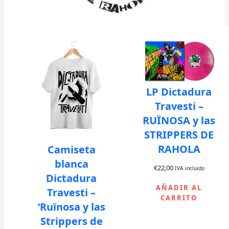
3
0
,
.
0
0
.
LP Dictadura
Travesti –
RUÏNOSA y las
STRIPPERS DE
RAHOLA
Camiseta
blanca
€
22,00
IVA incluido
Dictadura
AÑADIR AL
Travesti –
CARRITO
‘Ruïnosa y las
Strippers de