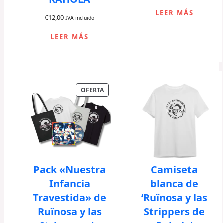
LEER MÁS
€
12,00
IVA incluido
LEER MÁS
P
OFERTA
R
O
D
U
C
T
O
E
Pack «Nuestra
Camiseta
N
Infancia
blanca de
O
F
Travestida» de
‘Ruïnosa y las
E
Ruïnosa y las
Strippers de
R
T